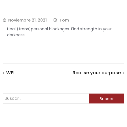
Noviembre 21, 2021
Tom
Heal (trans)personal blockages. Find strength in your
darkness.
Navegación
WPI
Realise your purpose
de
Buscar:
entradas